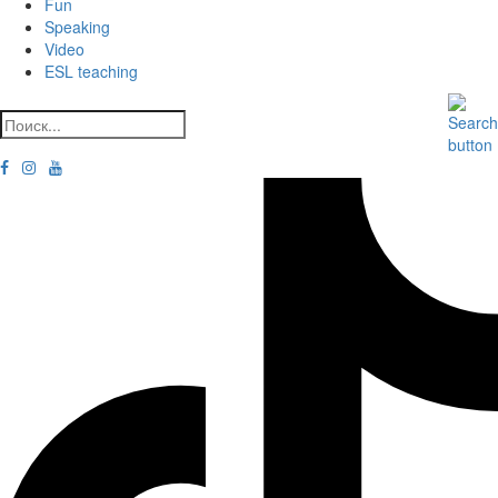
Fun
Speaking
Video
ESL teaching