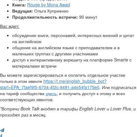
Книга:
Rouge by Mona Awad
Ведущая:
Ольга Куприенко
Продолжительность встречи:
90 минут
Вас ждет:
обсуждение книги, персонажей, интересных мнений и цитат
на английском
общение на английском языке с преподавателем и в
маленьких группах с другими участниками
доступ к интерактивному воркшиту на платформе Smarte с
материалами встречи
Вы можете зарегистрироваться и оплатить отдельное участие
только в этом ивенте
https://t.me/english_bubble_bot?
start=EPA_7faef9f5-6704-4f2c-9481-a4e54fa175e0
. Или подписаться
на тариф сообщества
здесь
, и получить доступ к этому и всех
соответствующих ивентов.
*Встречи Book Talk входят в тарифы English Lover и Lover Plus, и
проходят раз в месяц.
Поделись с друзьями