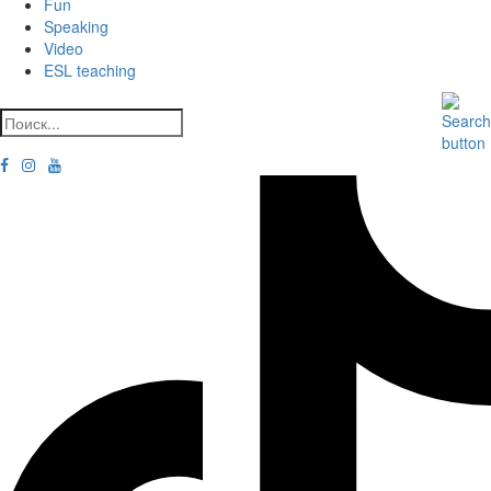
Fun
Speaking
Video
ESL teaching