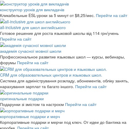
конструктор уроків для викладачів
Кликабельные ESL-уроки за 5 минут
от $8,25/мес.
Перейти на сайт
all-inclusive для школ английського
Готовое решение для роста языковой школы
від 114 грн/учень
Перейти на сайт
академія сучасної мовної школи
Профессиональное развитие языковых школ — курсы, вебинары,
форумы
Перейти на сайт
CRM для образовательных центров и языковых школ.
Система для адміністрування розкладу, абонементів, обліку занять,
нарахування зарплат та багато іншого.
Перейти на сайт
оригинальные подарки
Подарунки зі змістом та настроєм
Перейти на сайт
корпоративные подарки и мерч
Корпоративные подарки и мерчи под ключ. От идеи до бантика на
коробке.
Перейти на сайт