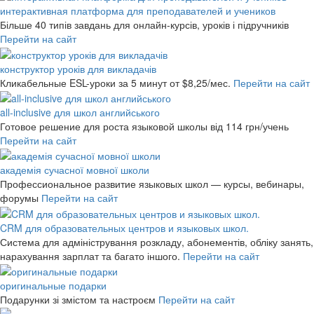
интерактивная платформа для преподавателей и учеников
Більше 40 типів завдань для онлайн-курсів, уроків і підручників
Перейти на сайт
конструктор уроків для викладачів
Кликабельные ESL-уроки за 5 минут
от $8,25/мес.
Перейти на сайт
all-inclusive для школ английського
Готовое решение для роста языковой школы
від 114 грн/учень
Перейти на сайт
академія сучасної мовної школи
Профессиональное развитие языковых школ — курсы, вебинары,
форумы
Перейти на сайт
CRM для образовательных центров и языковых школ.
Система для адміністрування розкладу, абонементів, обліку занять,
нарахування зарплат та багато іншого.
Перейти на сайт
оригинальные подарки
Подарунки зі змістом та настроєм
Перейти на сайт