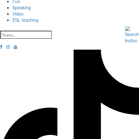
Fun
Speaking
Video
ESL teaching