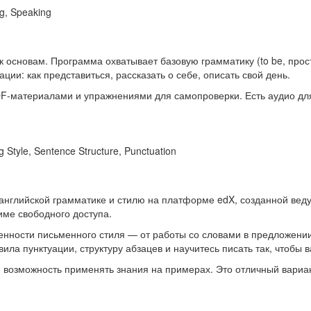
g, Speaking
я к основам. Программа охватывает базовую грамматику (to be, про
ии: как представиться, рассказать о себе, описать свой день.
-материалами и упражнениями для самопроверки. Есть аудио для 
 Style, Sentence Structure, Punctuation
английской грамматике и стилю на платформе edX, созданной веду
име свободного доступа.
нности письменного стиля — от работы со словами в предложении 
ла пунктуации, структуру абзацев и научитесь писать так, чтобы 
возможность применять знания на примерах. Это отличный вариант 