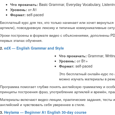
Что прокачать:
Basic Grammar, Everyday Vocabulary, Listenin
Уровень:
от A1
Формат:
self-paced
Бесплатный курс для тех, кто только начинает или хочет вернутьс
артикли), повседневную лексику и типичные коммуникативные ситуац
Уроки построены в формате видео с об
ъяснениями, дополнены PDF
первых этапах обучения.
2.
edX — English Grammar and Style
Что прокачать:
Grammar, Writing
Уровень:
от B1+
Формат:
self-paced
Это бесплатный онлайн-курс по 
можно изучать материалы в реж
Программа помогает глубже понять английскую грамматику и особе
принципы построения фраз, употребление артиклей и времён, прави
Материалы включают видео-лекции, практические задания, тесты и 
английский и чувствовать себя увереннее в стиле.
3.
Heylama — Beginner A1 English 30-day course