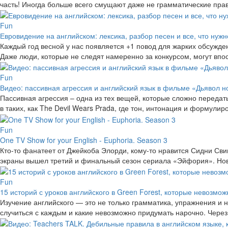
часть! Иногда больше всего смущают даже не грамматические прави
Fun
Евровидение на английском: лексика, разбор песен и все, что нужн
Каждый год весной у нас появляется +1 повод для жарких обсужде
Даже люди, которые не следят намеренно за конкурсом, могут вп
Fun
Видео: пассивная агрессия и английский язык в фильме «Дьявол н
Пассивная агрессия – одна из тех вещей, которые сложно передат
в таких, как The Devil Wears Prada, где тон, интонация и формул
Fun
One TV Show for your English - Euphoria. Season 3
Кто-то фанатеет от Джейкоба Элорди, кому-то нравится Сидни Сви
экраны вышел третий и финальный сезон сериала «Эйфория». Новы
Fun
15 историй с уроков английского в Green Forest, которые невозмо
Изучение английского — это не только грамматика, упражнения и 
случиться с каждым и какие невозможно придумать нарочно. Через