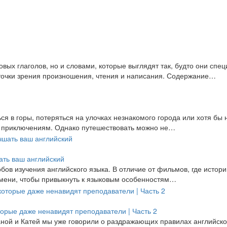
вых глаголов, но и словами, которые выглядят так, будто они спе
 точки зрения произношения, чтения и написания. Содержание…
ься в горы, потеряться на улочках незнакомого города или хотя бы 
чу приключениям. Однако путешествовать можно не…
ать ваш английский
ов изучения английского языка. В отличие от фильмов, где истори
ремени, чтобы привыкнуть к языковым особенностям…
торые даже ненавидят преподаватели | Часть 2
аной и Катей мы уже говорили о раздражающих правилах английско