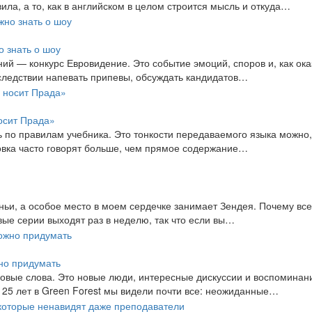
ла, а то, как в английском в целом строится мысль и откуда…
о знать о шоу
ний — конкурс Евровидение. Это событие эмоций, споров и, как ок
оследствии напевать припевы, обсуждать кандидатов…
осит Прада»
ь по правилам учебника. Это тонкости передаваемого языка можно,
ировка часто говорят больше, чем прямое содержание…
ньи, а особое место в моем сердечке занимает Зендея. Почему вс
е серии выходят раз в неделю, так что если вы…
жно придумать
новые слова. Это новые люди, интересные дискуссии и воспоминани
 25 лет в Green Forest мы видели почти все: неожиданные…