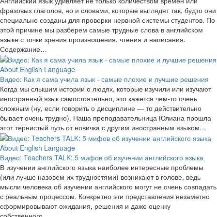
Английский язык удивляет не только количеством времен или
фразовых глаголов, но и словами, которые выглядят так, будто они
специально созданы для проверки нервной системы студентов. По
этой причине мы разберем самые трудные слова в английском
языке с точки зрения произношения, чтения и написания.
Содержание…
About English Language
Видео: Как я сама учила язык - самые плохие и лучшие решения
Когда мы слышим истории о людях, которые изучили или изучают
иностранный язык самостоятельно, это кажется чем-то очень
сложным (ну, если говорить о дисциплине — то действительно
бывает очень трудно). Наша преподавательница Юлиана прошла
этот тернистый путь от новичка с другим иностранным языком…
About English Language
Видео: Teachers TALK: 5 мифов об изучении английского языка
В изучении английского языка наиболее интересные проблемы
(или лучше назовем их трудностями) возникают в голове, ведь
мысли человека об изучении английского могут не очень совпадать
с реальным процессом. Конкретно эти представления незаметно
сформировывают ожидания, решения и даже оценку
собственного…