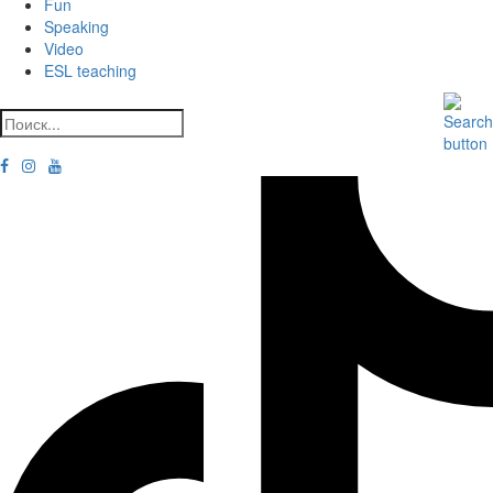
Fun
Speaking
Video
ESL teaching