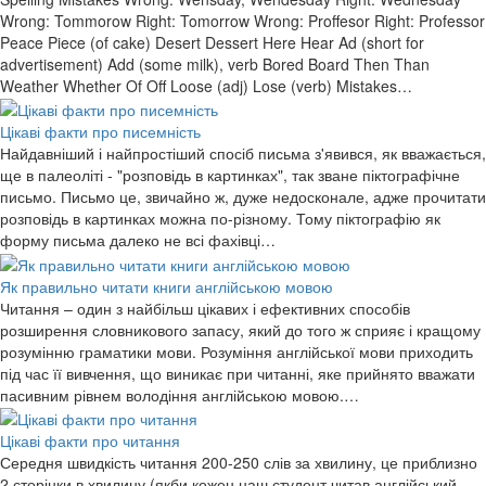
Wrong: Tommorow Right: Tomorrow Wrong: Proffesor Right: Professor
Peace Piece (of cake) Desert Dessert Here Hear Ad (short for
advertisement) Add (some milk), verb Bored Board Then Than
Weather Whether Of Off Loose (adj) Lose (verb) Mistakes…
Цікаві факти про писемність
Найдавніший і найпростіший спосіб письма з'явився, як вважається,
ще в палеоліті - "розповідь в картинках", так зване піктографічне
письмо. Письмо це, звичайно ж, дуже недосконале, адже прочитати
розповідь в картинках можна по-різному. Тому піктографію як
форму письма далеко не всі фахівці…
Як правильно читати книги англійською мовою
Читання – один з найбільш цікавих і ефективних способів
розширення словникового запасу, який до того ж сприяє і кращому
розумінню граматики мови. Розуміння англійської мови приходить
під час її вивчення, що виникає при читанні, яке прийнято вважати
пасивним рівнем володіння англійською мовою.…
Цікаві факти про читання
Середня швидкість читання 200-250 слів за хвилину, це приблизно
2 сторінки в хвилину (якби кожен наш студент читав англійський