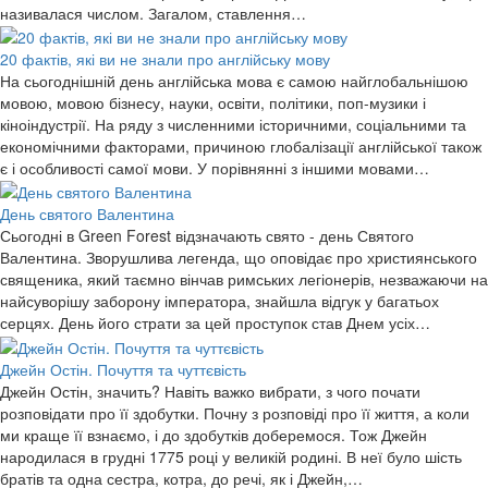
називалася числом. Загалом, ставлення…
20 фактів, які ви не знали про англійську мову
На сьогоднішній день англійська мова є самою найглобальнішою
мовою, мовою бізнесу, науки, освіти, політики, поп-музики і
кіноіндустрії. На ряду з численними історичними, соціальними та
економічними факторами, причиною глобалізації англійської також
є і особливості самої мови. У порівнянні з іншими мовами…
День святого Валентина
Сьогодні в Green Forest відзначають свято - день Святого
Валентина. Зворушлива легенда, що оповідає про християнського
священика, який таємно вінчав римських легіонерів, незважаючи на
найсуворішу заборону імператора, знайшла відгук у багатьох
серцях. День його страти за цей проступок став Днем усіх…
Джейн Остін. Почуття та чуттєвість
Джейн Остін, значить? Навіть важко вибрати, з чого почати
розповідати про її здобутки. Почну з розповіді про її життя, а коли
ми краще її взнаємо, і до здобутків доберемося. Тож Джейн
народилася в грудні 1775 році у великій родині. В неї було шість
братів та одна сестра, котра, до речі, як і Джейн,…