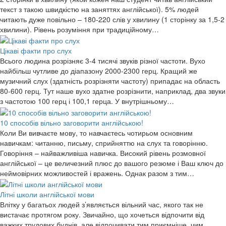
текст з такою швидкістю на заняттях англійської). 5% людей
читають дуже повільно – 180-220 слів у хвилину (1 сторінку за 1,5-2
хвилини). Рівень розуміння при традиційному…
Цікаві факти про слух
Всього людина розрізняє 3-4 тисячі звуків різної частоти. Вухо
найбільш чутливе до діапазону 2000-2300 герц. Кращий же
музичний слух (здатність розрізняти частоту) припадає на область
80-600 герц. Тут наше вухо здатне розрізнити, наприклад, два звуки
з частотою 100 герц і 100,1 герца. У внутрішньому…
10 способів вільно заговорити англійською!
Коли Ви вивчаєте мову, то навчаєтесь чотирьом основним
навичкам: читанню, письму, сприйняттю на слух та говорінню.
Говоріння – найважливіша навичка. Високий рівень розмовної
англійської – це величезний плюс до вашого резюме і Ваш ключ до
неймовірних можливостей і вражень. Однак разом з тим…
Літні школи англійської мови
Влітку у багатьох людей з’являється вільний час, якого так не
вистачає протягом року. Звичайно, що хочеться відпочити від
важких трудових буднів, але відпочивати тим приємніше, чим