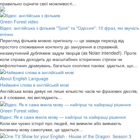
правильно оцінити свої можливості…
Green Forest video
Відео: англійська з фільмів "Троя" та "Одіссея": 10 фраз, які звучать
епічно
Перегляд фільмів мовою оригіналу — це завжди перехід від
простого споживання контенту до занурення в справжній,
незамутнений дубляжем задум творців (as Nolan intended!). Проте
коли справа доходить до масштабних історичних стрічок чи
міфологічних драмувань, багатьох охоплює паніка: здається, що…
About English Language
Найважчі слова в англійській мові
Англійська мова дивує не лише кількістю часів чи фразових дієслів,
а й словами, які виглядають…
Green Forest video
Відео: Як я сама вчила мову — найгірші та найкращі рішення
Коли ми чуємо історії про людей, які вивчили або вивчають
іноземну мову самотужки, це здається…