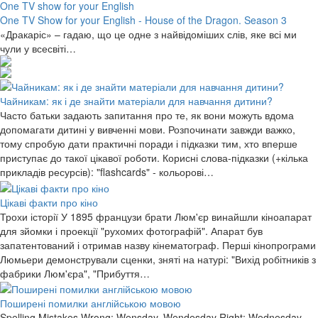
One TV show for your English
One TV Show for your English - House of the Dragon. Season 3
«Дракаріс» – гадаю, що це одне з найвідоміших слів, яке всі ми
чули у всесвіті…
Чайникам: як і де знайти матеріали для навчання дитини?
Часто батьки задають запитання про те, як вони можуть вдома
допомагати дитині у вивченні мови. Розпочинати завжди важко,
тому спробую дати практичні поради і підказки тим, хто вперше
приступає до такої цікавої роботи. Корисні слова-підказки (+кілька
прикладів ресурсів): "flashcards" - кольорові…
Цікаві факти про кіно
Трохи історії У 1895 французи брати Люм'єр винайшли кіноапарат
для зйомки і проекції "рухомих фотографій". Апарат був
запатентований і отримав назву кінематограф. Перші кінопрограми
Люмьери демонстрували сценки, зняті на натурі: "Вихід робітників з
фабрики Люм'єра", "Прибуття…
Поширені помилки англійською мовою
Spelling Mistakes Wrong: Wensday, Wendesday Right: Wednesday