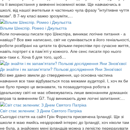
та її використання у вивченні іноземної мови. Ще навчаючись в
школі, від нашої вчительки я частенько чула фразу "інтуїтивне чуття
мови". В 7-му класі важко зрозуміти,…
Вільям Шекспір. Ромео і Джульєтта
Коли починаєш писати про Шекспіра, виникає логічне питання - а
навіщо? Все вже написано, світ не сумнівається в його геніальності,
роботи розібрані на цитати та фільми-переспіви про сучасне життя,
навіть портрет є в пам’яті у кожного. Але сенс писати про нього
все-таки є. Хоча б для того, щоб…
Де знайти і як запам'ятати? Польові дослідження Яни Зінов'євої
Всі вже давно звикли до ствердження, що основна частина
навчання все таки відбувається поза межами аудиторії. І, хоч як би
не було прикро це визнавати, та позааудиторна робота в
ідеальному світі не має обмежуватись лише виконанням домашніх
вправ та вивченням G7. Тоді виникають дуже логчні запитання:…
Світ стає зеленим: З Днем Святого Патріка
Сьогодні стаття на сайті Грін Фореста присвячена Ірландії. Ще зі
школи я маю якийсь нездоровий інтерес до Ірландії, хоч ніколи там
не була, а знайомих мені ірландців можна з легкістю перерахувати