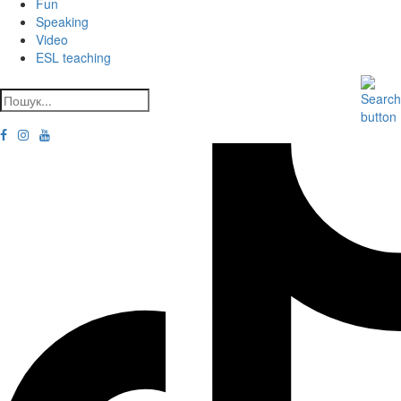
Fun
Speaking
Video
ESL teaching