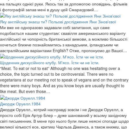
на пальцях однієї руки. Якось так за допомогою оповідань, фільмів
і фотографій запав мені в душу цей Смарагдовий…
Яку англійську знаєш ти? Польові дослідження Яни Зінов'євої
Ми вже не одноразово задавали собі запитання, що саме
подобається нашим студентам: свавілля американського варіанту
англійської чи чопорність британської вимови, а можливо більшості
хочеться ближче познайомитись з канадським, ірландським чи
австралійським варіантами English? Отже, пропонуємо до Вашої…
Щоденник дискусійного клубу. М'ясо. Їсти чи не їсти.
“Meat. To eat or not to eat” Although no one was hesitating over a
choice, the topic turned out to be controversial. There were no
vegetarians at our meeting not to speak of vegans and on the contrary
there were many boys. And as you know boys are usually thought to
like meat. But even those…
Джордж Оруелл.1984
Джордж Оруелл., котрий насправді зовсім і не Джордж Оруелл, а
просто собі Ерік Артур Блер – дуже шанований у всьому західному
світі письменник. В мене про нього були лише неясні спогади щодо
великої кількості есе, критику Чарльза Діккенса, а також книжку, що