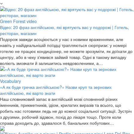
Green Forest video
Відео: 20 фраз англійською, які врятують вас у подорожі | Готель,
ресторан, магазин
Подорож завжди асоціюється у нас з новими враженнями, але
навіть у найідеальнішій поїздці трапляються сюрпризи: у номері
готелю не працює кондиціонер, не можете зрозуміти, як доїхати до
центру, або в чеку з'явився зайвий товар. Одні в такому випадку
воліють змовчати й залишитись невдоволеними, а…
Vocabulary
«А як буде гречка англійською?» Назви круп та зернових
англійською, які варто знати
Наш словниковий запас в англійській мові сповнений різних
іменників, прикметників, ідіом, крилатих виразів та всього, що
робить нас готовими ледь не до кожної соціальної ситуації. Зустріч
з друзями, робочий зідзвон, похід до лікаря тощо. Проте коли
справа доходить до, здавалося б, банальних побутових…