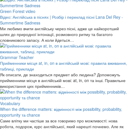
Green Forest video
Відео: Англійська в піснях | Розбір і переклад пісні Lana Del Rey -
Summertime Sadness
Ми любимо вчити англійську через пісні, адже це найкоротший
шлях до природної інтонації, розмовного ритму та багатого
словникового запасу. А коли йдеться…
Grammar Teacher
Прийменники місця at, in, on в англійській мові: правила вживання,
таблиці, приклади
Як описати, де знаходиться предмет або людина? Допоможуть
прийменники місця в англійській мові: at, in, on та інші. Правильне
використання цих прийменників…
Vocabulary
When the difference matters: відмінності між possibility, probability,
opportunity та chance
Саме влітку ми частіше за все говоримо про можливості: нова
робота, подорож, курс англійської, який нарешті почнемо. Але як