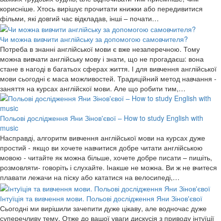
корисніше. Хтось вирішує прочитати книжки або передивитися
фільми, які довгий час відкладав, інші – почати…
Чи можна вивчити англійську за допомогою самовчителя?
Потреба в знанні англійської мови є вже незаперечною. Тому
можна вивчати англійську мову і знати, що не прогадаєш: вона
стане в нагоді в багатьох сферах життя. І для вивчення англійської
мови сьогодні є маса можливостей. Традиційний метод навчання -
заняття на курсах англійскої мови. Але що робити тим,…
Польові дослідження Яни Зінов'євої – How to study English with
music
Насправді, алгоритм вивчення англійської мови на курсах дуже
простий - якщо ви хочете навчитися добре читати англійською
мовою - читайте як можна більше, хочете добре писати – пишіть,
розмовляти- говоріть і слухайте. Інакше не можна. Ви ж не вчитеся
плавати лежачи на піску або кататися на велосипеді,…
Інтуїція та вивчення мови. Польові дослідження Яни Зінов'євої
Сьогодні ми вирішили зачепити дуже цікаву, але водночас дуже
суперечливу тему. Отже до вашої уваги дискусія з приводу інтуїції