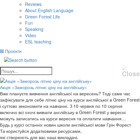
Reviews
About English Language
Green Forest Life
Fun
Speaking
Video
ESL teaching
Проєкти
Акція «Заморозь літню ціну на англійську»
Вже плануєте вивчення англійської на вересень? Тоді саме час
зафіксувати для себе літню ціну на курси англійської в Green Forest
і суттєво зекономити на навчанні. З 10 червня по 10 серпня
включно всі охочі вивчати англійську в Green Forest у вересні
можуть записатись на курси вересня та оплатити навчання…
Будь у курсі останніх новин школи англійської мови Грін Форест
Та користуйся додатковими ресурсами,
які створюють для вас наші викладачі.